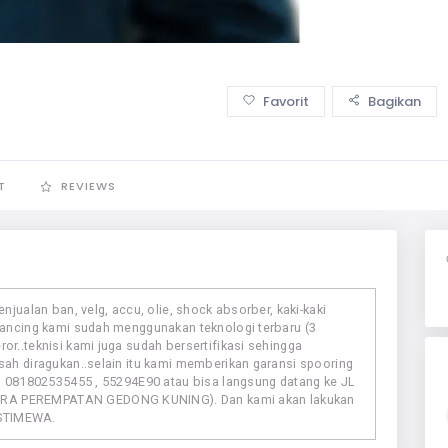
Favorit
Bagikan
T
REVIEWS
njualan ban, velg, accu, olie, shock absorber, kaki-kaki 
lancing kami sudah menggunakan teknologi terbaru (3 
r..teknisi kami juga sudah bersertifikasi sehingga 
sah diragukan..selain itu kami memberikan garansi spooring 
 , 081802535455 , 55294E90 atau bisa langsung datang ke JL 
RA PEREMPATAN GEDONG KUNING). Dan kami akan lakukan 
 ISTIMEWA.