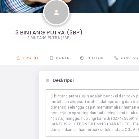
person
3 BINTANG PUTRA (3BP)
3 BINTANG PUTRA (3BP)
PROFILE
POSTS
PHOTOS
CONTAC
Deskripsi
3 bintang putra (3BP) adalah bengkel dan toko pe
mobil dan aksesori mobil..alat spooring dan ba
dimensi) sehingga dapat meminimalisir human ero
pengerjaan spooring dan balancing kami tidak u
1( satu) minggu. hubungi kami di (0274) 555919
JANTI 19-21 GEDONG KUNING (BARAT JEC, UTA
dan pilihkan pilihan terbaik untuk anda. JOGJA